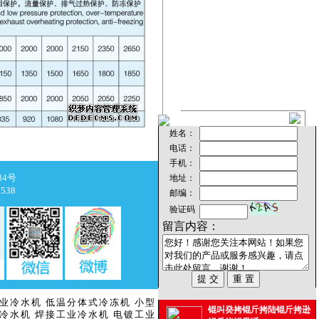
84号
538
业冷水机
低温分体式冷冻机
小型
锟叫癸拷锟斤拷陆锟斤拷逊
冷水机
焊接工业冷水机
电镀工业